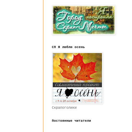
СП Я люблю осень
Скрапоголики
Постоянные читатели