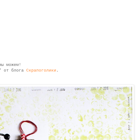
мы можем!
й" от блога
Скрапоголики
.