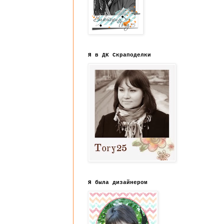
Я в ДК Скраподелки
Я была дизайнером