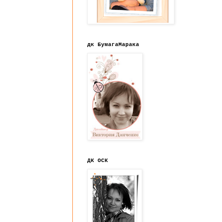
дк БумагаМарака
ДК ОСК